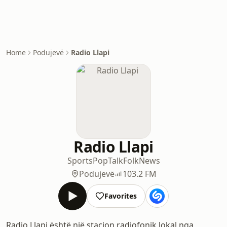
Home
Podujevë
Radio Llapi
Radio Llapi
Sports
Pop
Talk
Folk
News
Podujevë
103.2 FM
Favorites
Radio Llapi është një stacion radiofonik lokal nga