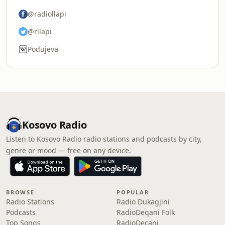
@radiollapi
@rllapi
Podujeva
Kosovo Radio
Listen to Kosovo Radio radio stations and podcasts by city,
genre or mood — free on any device.
BROWSE
POPULAR
Radio Stations
Radio Dukagjini
Podcasts
RadioDeqani Folk
Top Songs
RadioDeçani