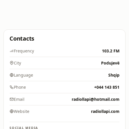
Contacts
Frequency
103.2 FM
City
Podujevë
Language
Shqip
Phone
+044 143 851
Email
radiollapi@hotmail.com
Website
radiollapi.com
SOCIAL MEDIA